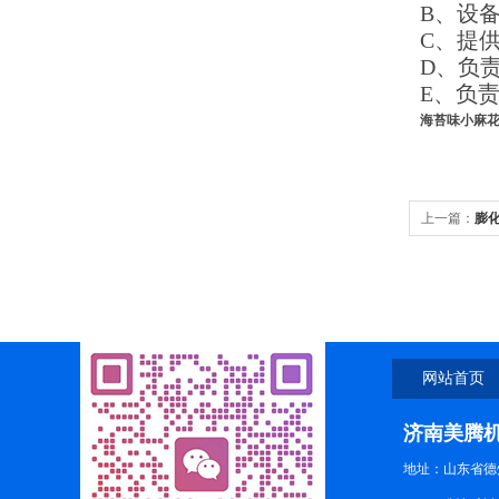
B
、设
C
、提
D
、负
E
、负
海苔味小麻
上一篇：
膨
网站首页
济南美腾
地址：山东省德