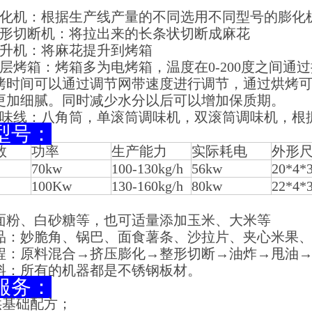
膨化机：根据生产线产量的不同选用不同型号的膨化
整形切断机：将拉出来的长条状切断成麻花
提升机：将麻花提升到烤箱
多层烤箱：烤箱多为电烤箱，温度在0-200度之间
烤时间可以通过调节网带速度进行调节，通过烘烤
更加细腻。同时减少水分以后可以增加保质期。
调味线：八角筒，单滚筒调味机，双滚筒调味机，根
型号：
数
功率
生产能力
实际耗电
外形
70kw
100-130kg/h
56kw
20*4*
100Kw
130-160kg/h
80kw
22*4*
面粉、白砂糖等，也可适量添加玉米、大米等
品
：
妙脆角
、
锅巴、面食薯条、沙拉片、夹心米果
程
：原料混合
→挤压膨化→整形切断→油炸→甩油
料
：
所有的机器都是不锈钢板材。
服务：
供基础配方；