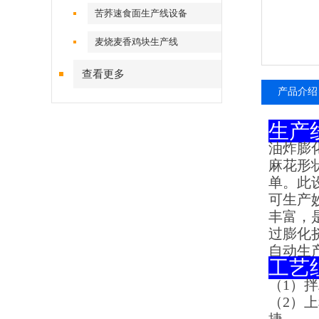
苦荞速食面生产线设备
麦烧麦香鸡块生产线
查看更多
产品介绍
生产
油炸膨
麻花形
单。此
可生产
丰富，
过膨化
自动生
工艺
（1）
（2）