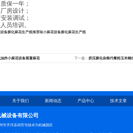
备质保一年；
供厂房设计；
责安装调试；
责人员培训。
花设备膨化麻花生产线
海苔味小麻花设备膨化麻花生产线
化油炸小麻花设备紫薯麻花
下一篇：
挤压膨化杂粮代餐粉玉米糊
关于我们
新闻动态
产品中心
技术文章
机械设备有限公司
州市齐河县胡官屯镇卓为机械园区