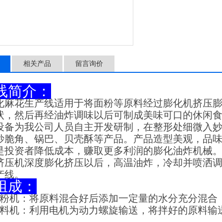
相关产品
留言询价
线简介：
化麻花生产线适用于将面粉等原料经过膨化机挤压
状，然后再经油炸调味以后可制成美味可口的休闲
设备为我公司人员自主开发研制，在整形处细微入
妙脆角
、
锅巴、贝壳酥
等产品。产品造型美观，品
是投资者降低成本，赚取更多利润的
膨化油炸
机械
挤压机深度膨化挤压以后，高温油炸，冷却并喷洒
产线。
组成：
拌粉机：将原料混合好后添加一定量的水分充分混合
上料机：利用电机为动力螺旋输送，将拌好的原料输