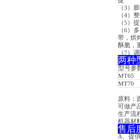
捷
（3）
（4）
（5）
（6）
带，烘
酥脆，
（7）
两种
型号参
MT65
MT70
原料：
可做产
生产流
机器材
售后
A
、提