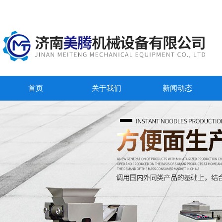
首页
关于我们
新闻动态