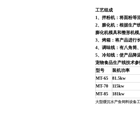
工艺组成
1
、拌粉机：将面粉等
2
、膨化机：根据生产线产
膨化机模具和整形机模
3
、烤箱：将产品进行
4
、调味线：有八角筒
5
、冷却线：使产品降
宠物食品生产线技术参
型号
装机功率
MT-65
81.5kw
MT-70
115kw
MT-85
181kw
大型缓沉水产鱼饲料设备