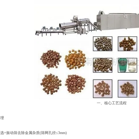
一、核心工艺流程
‌
振动筛去除金属杂质(筛网孔径≤3mm)