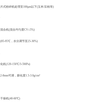
粉碎机处理至100μm以下(玉米/豆粕等)‌
‌
机(混合均匀度CV≤5%)
-95℃，水分调节至25-30%)‌
‌
20-150℃/3-5MPa)
m可调，膨化度1.5-3.0g/cm³‌
机(40-60℃)