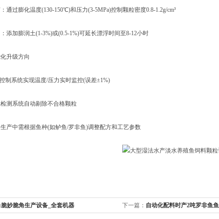
膨化温度(130-150℃)和压力(3-5MPa)控制颗粒密度0.8-1.2g/cm³‌
加膨润土(1-3%)或(0.5-1%)可延长漂浮时间至8-12小时‌
化升级方向
制系统实现温度/压力实时监控(误差±1%)
测系统自动剔除不合格颗粒‌
产中需根据鱼种(如鲈鱼/罗非鱼)调整配方和工艺参数
角脆妙脆角生产设备_全套机器
下一篇：
自动化配料时产2吨罗非鱼