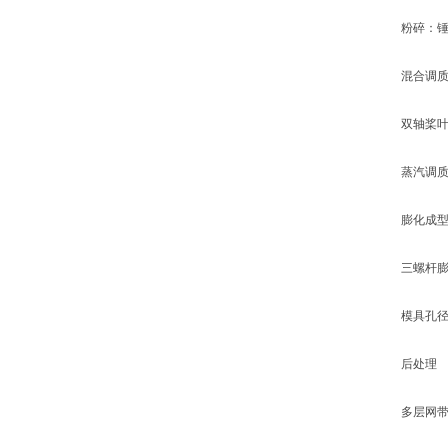
粉碎：锤片式
混合调质
双轴桨叶混合
蒸汽调质(85
膨化成型
三螺杆膨化机(1
模具孔径2-8m
后处理‌
多层网带干燥