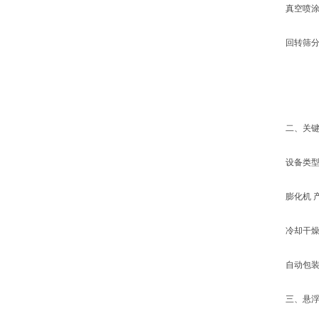
真空喷涂机(
回转筛分机(
二、关键
设备类型 
膨化机 产能1
冷却干燥机 
自动包装系统 
三、悬浮