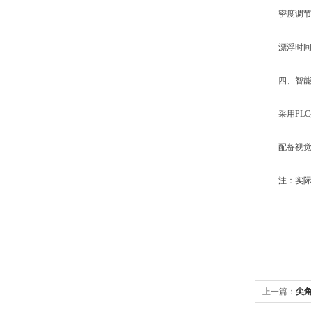
密度调节‌：通过
漂浮时间‌：添
四、智能
采用PLC控
配备视觉检
注：实际生
上一篇：
尖