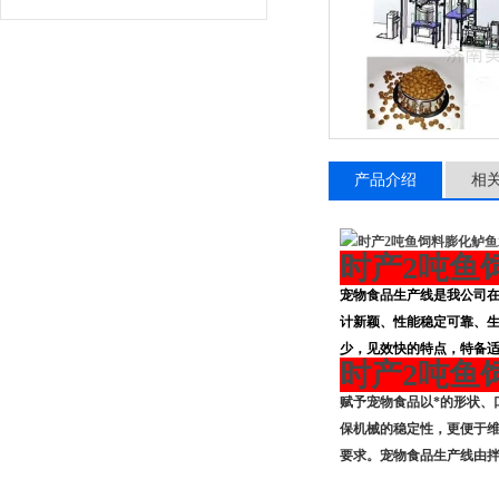
产品介绍
相
时产2吨鱼
宠物
食品
生产线是我公司
计新颖、性能稳定可靠、
少，见效快的特点，特备
时产2吨鱼
赋予宠物食品以*的形状、
保机械的稳定性，更便于
要求。宠物食品生产线由