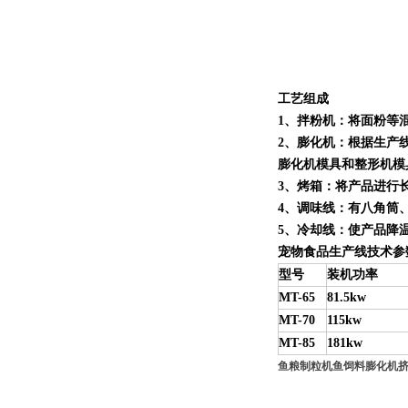
工艺组成
1
、拌粉机：将面粉等
2
、膨化机：根据生产线产
膨化机模具和整形机模
3
、烤箱：将产品进行
4
、调味线：有八角筒
5
、冷却线：使产品降
宠物食品生产线技术参
型号
装机功率
MT-65
81.5kw
MT-70
115kw
MT-85
181kw
鱼粮制粒机鱼饲料膨化机