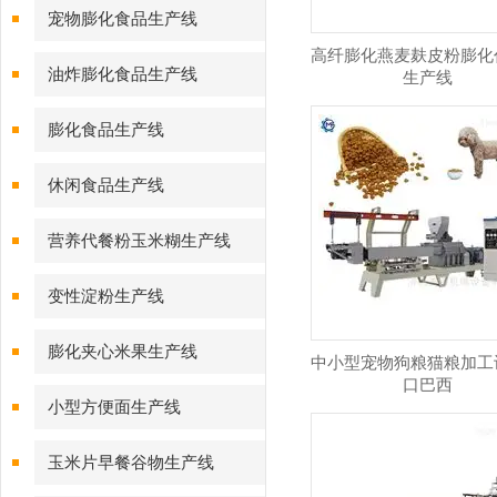
宠物膨化食品生产线
高纤膨化燕麦麸皮粉膨化
油炸膨化食品生产线
生产线
膨化食品生产线
休闲食品生产线
营养代餐粉玉米糊生产线
变性淀粉生产线
膨化夹心米果生产线
中小型宠物狗粮猫粮加工
口巴西
小型方便面生产线
玉米片早餐谷物生产线