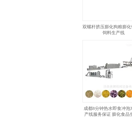
双螺杆挤压膨化狗粮膨化
饲料生产线
成都8分钟热水即食冲泡
产线服务保证 膨化食品