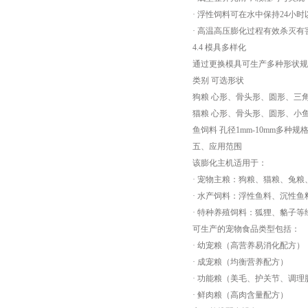
· 浮性饲料可在水中保持24小
· 高温高压膨化过程有效杀灭
4.4 模具多样化
通过更换模具可生产多种形状规
类别 可选形状
狗粮 心形、骨头形、圆形、三
猫粮 心形、骨头形、圆形、小
鱼饲料 孔径1mm-10mm多种规
五、应用范围
该膨化主机适用于：
· 宠物主粮：狗粮、猫粮、兔
· 水产饲料：浮性鱼料、沉性
· 特种养殖饲料：狐狸、貉子等
可生产的宠物食品类型包括：
· 幼宠粮（高营养易消化配方）
· 成宠粮（均衡营养配方）
· 功能粮（美毛、护关节、调理
· 鲜肉粮（高肉含量配方）