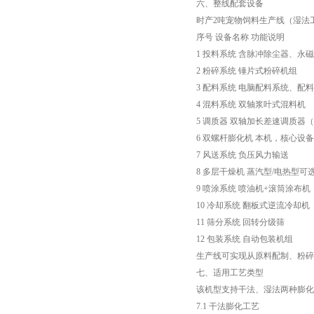
六、整线配套设备
时产2吨宠物饲料生产线（湿法
序号 设备名称 功能说明
1 投料系统 含脉冲除尘器、永
2 粉碎系统 锤片式粉碎机组
3 配料系统 电脑配料系统、配
4 混料系统 双轴浆叶式混料机
5 调质器 双轴加长差速调质器
6 双螺杆膨化机 本机，核心设备
7 风送系统 负压风力输送
8 多层干燥机 蒸汽型/电热型可
9 喷涂系统 喷油机+滚筒涂布机
10 冷却系统 翻板式逆流冷却机
11 筛分系统 回转分级筛
12 包装系统 自动包装机组
生产线可实现从原料配制、粉碎
七、适用工艺类型
该机型支持干法、湿法两种膨化
7.1 干法膨化工艺