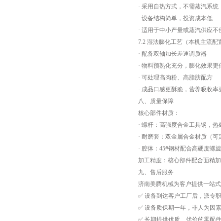
· 采用自热方式，不需蒸汽系统
· 设备结构简单，投资成本低
· 适用于中小产量或蒸汽供应不
7.2 湿法膨化工艺（本机主流配
· 配备双轴加长差速调质器
· 物料预熟化充分，膨化效果更
· 可处理高肉粉、高脂肪配方
· 成品口感更酥脆，营养吸收率
八、质量保障
核心部件材质：
· 螺杆：高强度合金工具钢，热
· 耐磨套：双金属合金材质（
· 腔体：45#钢材配合高硬度
加工精度：核心部件配合面精加
九、售后服务
济南美腾机械为客户提供一站式
✅ 设备到达客户工厂后，派专
✅ 设备质保期一年，非人为因
✅ 长期提供优质、优价的零配