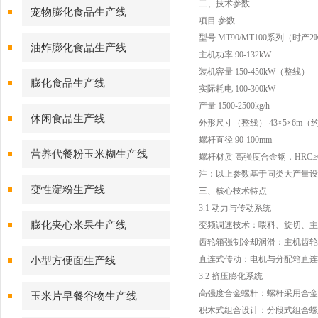
二、技术参数
宠物膨化食品生产线
项目 参数
型号 MT90/MT100系列（时产
油炸膨化食品生产线
主机功率 90-132kW
装机容量 150-450kW（整线）
膨化食品生产线
实际耗电 100-300kW
产量 1500-2500kg/h
休闲食品生产线
外形尺寸（整线） 43×5×6m（
螺杆直径 90-100mm
营养代餐粉玉米糊生产线
螺杆材质 高强度合金钢，HRC≥
注：以上参数基于同类大产量设
变性淀粉生产线
三、核心技术特点
3.1 动力与传动系统
膨化夹心米果生产线
变频调速技术：喂料、旋切、主
齿轮箱强制冷却润滑：主机齿轮
直连式传动：电机与分配箱直连
小型方便面生产线
3.2 挤压膨化系统
高强度合金螺杆：螺杆采用合金
玉米片早餐谷物生产线
积木式组合设计：分段式组合螺