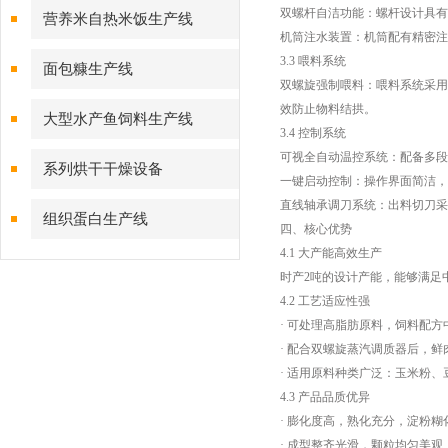
双螺杆自洁功能：螺杆设计具有
营养米自热米饭生产线
机筒注水装置：机筒配有精密注
3.3 喂料系统
面包糠生产线
双螺旋强制喂料：喂料系统采用
效防止物料结拱。
大型水产鱼饲料生产线
3.4 控制系统
可视全自动温控系统：配备多段
系列烘干干燥设备
一键启动控制：操作界面简洁，
直线轴承调刀系统：出料切刀采
组织蛋白生产线
四、核心优势
4.1 大产能高效生产
时产2吨的设计产能，能够满足
4.2 工艺适应性强
· 可处理高脂肪原料，饲料配方
· 配合双螺旋蒸汽调质器后，鲜
· 适用原料种类广泛：玉米粉
4.3 产品品质优异
· 膨化度高，熟化充分，淀粉糊
· 成型整齐光滑，颗粒均匀美观