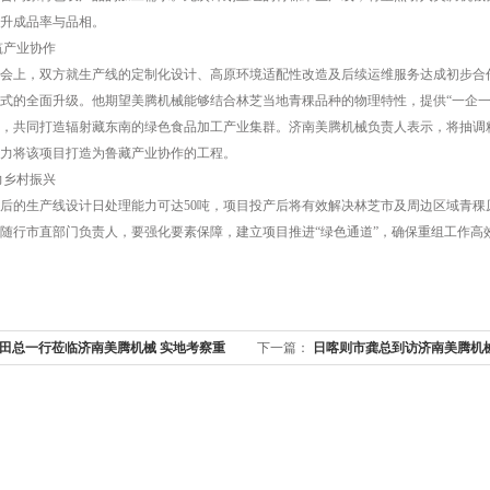
升成品率与品相。
筑产业协作
会上，双方就生产线的定制化设计、高原环境适配性改造及后续运维服务达成初步合
式的全面升级。他期望美腾机械能够结合林芝当地青稞品种的物理特性，提供“一企一
，共同打造辐射藏东南的绿色食品加工产业集群。济南美腾机械负责人表示，将抽调精
力将该项目打造为鲁藏产业协作的工程。
力乡村振兴
后的生产线设计日处理能力可达50吨，项目投产后将有效解决林芝市及周边区域青
随行市直部门负责人，要强化要素保障，建立项目推进“绿色通道”，确保重组工作高
田总一行莅临济南美腾机械 实地考察重
下一篇：
​ 日喀则市龚总到访济南美腾
备
果生产线