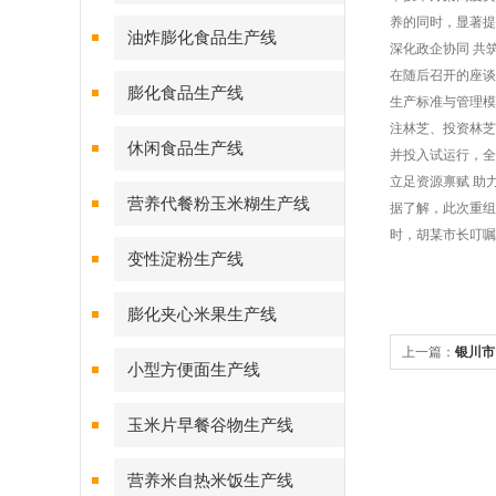
养的同时，显著提
油炸膨化食品生产线
深化政企协同 共
在随后召开的座谈
膨化食品生产线
生产标准与管理模
注林芝、投资林芝
休闲食品生产线
并投入试运行，全
立足资源禀赋 助
营养代餐粉玉米糊生产线
据了解，此次重组
时，胡某市长叮嘱
变性淀粉生产线
膨化夹心米果生产线
上一篇：
银川市
小型方便面生产线
组魔芋米生产设
玉米片早餐谷物生产线
营养米自热米饭生产线