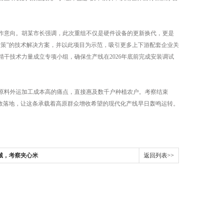
作意向。胡某市长强调，此次重组不仅是硬件设备的更新换代，更是
策”的技术解决方案，并以此项目为示范，吸引更多上下游配套企业关
干技术力量成立专项小组，确保生产线在2026年底前完成安装调试
稞原料外运加工成本高的痛点，直接惠及数千户种植农户。考察结束
效落地，让这条承载着高原群众增收希望的现代化产线早日轰鸣运转。
机械，考察夹心米
返回列表>>