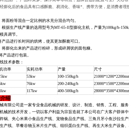
经膨化后的食品具有口感酥脆、易消化、香味*、携带方便，是消费者理
：将面粉等混合一定比例的水充分混合均匀。
根据生产线产量的选用型号为MT-65-II型膨化主机，产量为100kg/h-
模具调节。
将产品进行长时间的烘烤，使其更加酥脆可口。
：
将膨化出来的产品进行粉碎，形成碎屑状的面包糠
。
：将产品进行包装。
线技术参数：
机功率
实耗功率
产量
尺寸
.5kw
53kw
100-150kg/h
21000*1200*2200m
5kw
76kw
200-240kg/h
23000*1500*2200m
1kw
117kw
400-500kg/h
28000*3500*4300m
司介绍
械有限公司是一家专业食品机械的研发、设计、制造、销售、工程、服务
机械的技术开发，一切以客户利益为宗旨造就了本公司在广大客户群体中
炸锅、夹心米果小食品生产线、宠物食品生产线、三角月牙小鱼沙拉生产
生产线、早餐谷物玉米片生产线、组织蛋白生产线、再生大米生产设备、