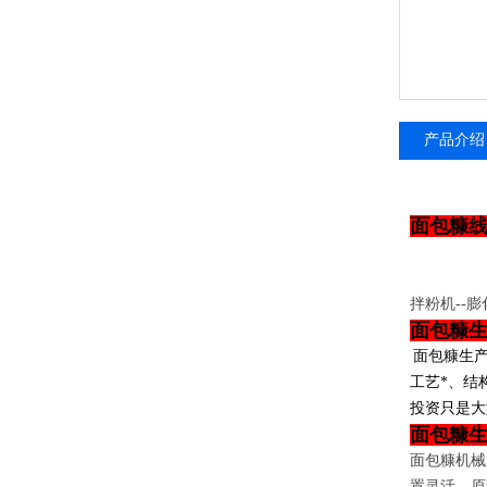
产品介绍
面包糠
拌粉机--膨
面包糠
面包糠
生
工艺*、结
投资只是大
面包糠
面包糠机械
置灵活、原