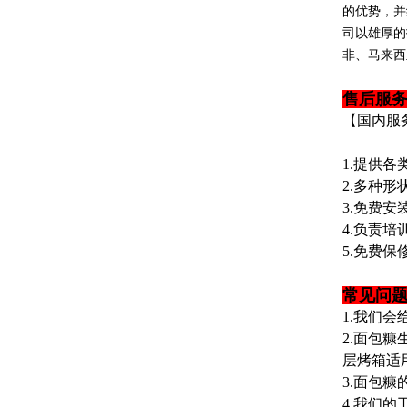
的优势，并
司以雄厚的
非、马来西
售后服
【国内服
1.提供各
2.多种形
3.免费安
4.负责培
5.免费保
常见问
1.我们
2.面包
层烤箱适
3.面包
4.我们