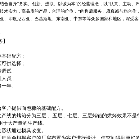
结合自身“务实、创新、进取、以诚为本”的经营理念，以“认真、主动、
技术实力，高品质的产品，合理的价位，*的售后服务，愿真诚与您合作
亚、印度尼西亚、巴基斯坦、东南亚、中东等等众多国家和地区，深受客
务
务】
类基础配方；
状可供选择；
装调试；
训人员；
修一年。
题
会给客户提供面包糠的基础配方。
糠生产线的烤箱分为三层， 五层，七层。三层烤箱的烘烤效果不
用于大产量的生产线。
糠的形状通过模具改变。
的工程师会根据客户的厂房布置为客户进行设计，使空间得到更好