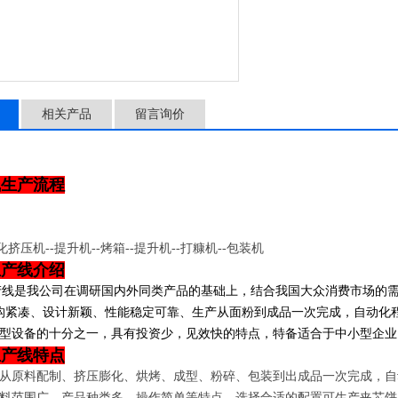
相关产品
留言询价
线生产流程
化挤压机--提升机--烤箱--提升机--打糠机--包装机
生产线介绍
产线是我公司在调研国内外同类产品的基础上，结合我国大众消费市场的
构紧凑、设计新颖、性能稳定可靠、生产从面粉到成品一次完成，自动化
型设备的十分之一，具有投资少，见效快的特点，特备适合于中小型企业
生产线特点
从原料配制、挤压膨化、
烘烤
、成型、
粉碎
、
包装
到出成品一次完成，自
料范围广、产品种类多、操作简单等特点，选择合适的配置可生产夹芯饼