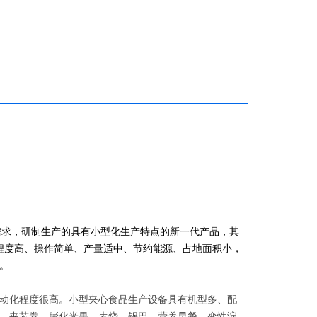
需求，研制生产的具有小型化生产特点的新一代产品，其
程度高、操作简单、产量适中、节约能源、占地面积小，
。
动化程度很高。小型夹心食品生产设备具有机型多、配
、夹芯卷、膨化米果、麦烧、锅巴、营养早餐、变性淀