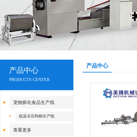
产品中心
产品中心
PRODUCTS CENTER
宠物膨化食品生产线
低温冷压狗粮生产线
查看更多