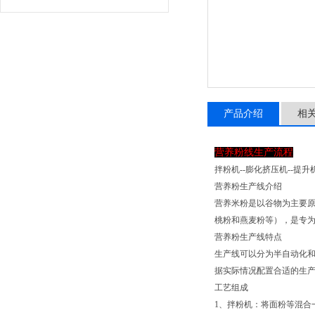
产品介绍
相
营养粉线生产流程
拌粉机--膨化挤压机--提升机
营养粉生产线介绍
营养米粉是以谷物为主要
桃粉和燕麦粉等），是专
营养粉生产线特点
生产线可以分为半自动化
据实际情况配置合适的生
工艺组成
1、拌粉机：将面粉等混合