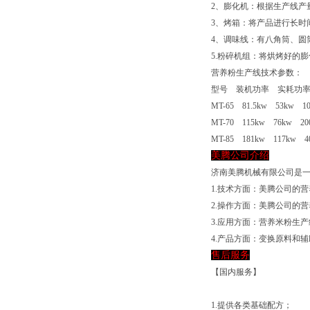
2、膨化机：根据生产线产量的
3、烤箱：将产品进行长时
4、调味线：有八角筒、圆
5.粉碎机组：将烘烤好的
营养粉生产线技术参数：
型号 装机功率 实耗功
MT-65 81.5kw 53kw 100
MT-70 115kw 76kw 200-
MT-85 181kw 117kw 400
美腾公司介绍
济南美腾机械有限公司是
1.技术方面：美腾公司的
2.操作方面：美腾公司的
3.应用方面：营养米粉生
4.产品方面：变换原料和
售后服务
【国内服务】
1.提供各类基础配方；