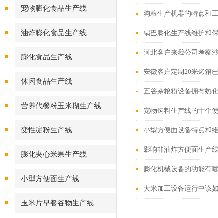
宠物膨化食品生产线
狗粮生产机器的特点和
油炸膨化食品生产线
锅巴膨化生产线维护和
河北客户来我公司考察
膨化食品生产线
安徽客户定制20米烤箱
休闲食品生产线
五谷杂粮粉设备拥有熟
营养代餐粉玉米糊生产线
宠物饲料生产线的十个
变性淀粉生产线
小型方便面设备特点和
影响非油炸方便面生产
膨化夹心米果生产线
膨化机械设备的功能有
小型方便面生产线
大米加工设备运行中该
玉米片早餐谷物生产线