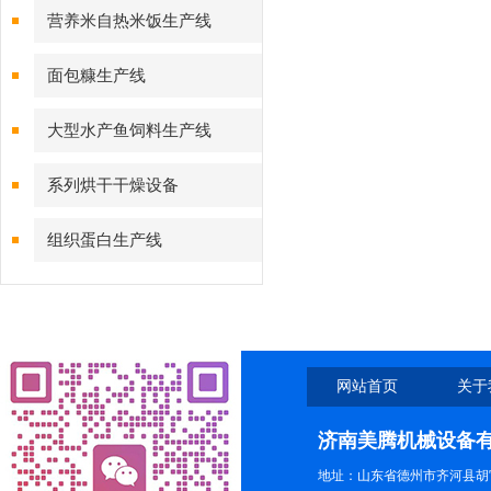
营养米自热米饭生产线
面包糠生产线
大型水产鱼饲料生产线
系列烘干干燥设备
组织蛋白生产线
网站首页
关于
济南美腾机械设备
地址：山东省德州市齐河县胡