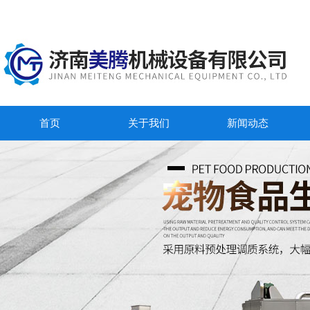
首页
关于我们
新闻动态